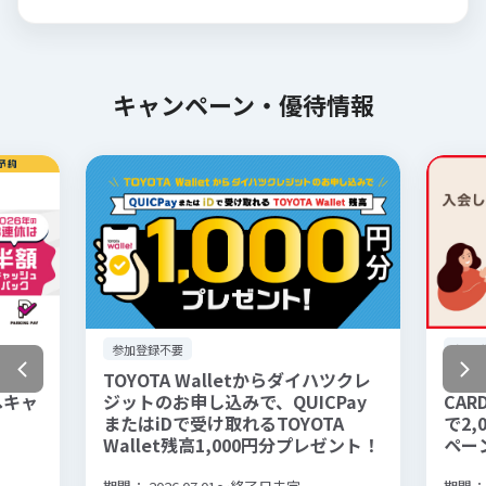
キャンペーン・優待情報
参加登録不要
参加
用金額の
TOYOTA Walletからダイハツクレ
【TOY
高へキャ
ジットのお申し込みで、QUICPay
CA
またはiDで受け取れるTOYOTA
で2
Wallet残高1,000円分プレゼント！
ペー