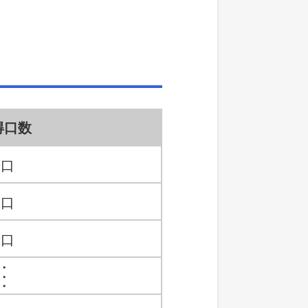
得口数
0口
1口
2口
・
・
・