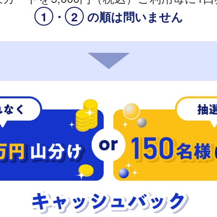
1
・
2
の順は問いません