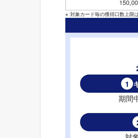
150,
対象カード毎の獲得口数上限は
1
期間中
対