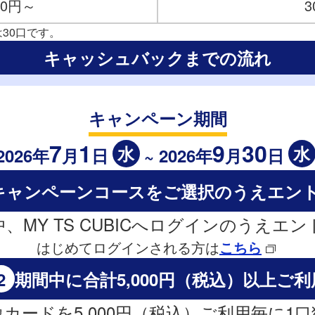
000円～
3
30口です。
キャッシュバックまでの流れ
キャンペーン期間
7
1
9
30
水
水
2026年
月
日
~
2026年
月
日
キャンペーンコースを
ご選択のうえエン
、MY TS CUBICへ
ログインのうえエン
はじめてログインされる方は
こちら
2
期間中に合計5,000円
（税込）以上ご利
象カードを
5,000円（税込）ご利用毎に1