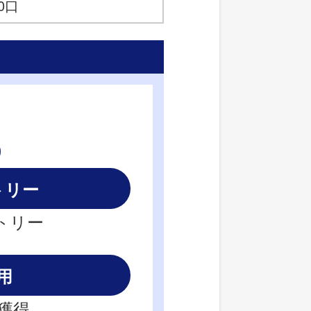
0口
トリー
トリー
用
口獲得