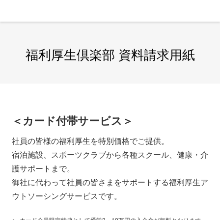
「トヨタファイナンスビジネスWEB」でのお手
続き
※推奨
ビジネスWEBサイト上でお手続きを承っており
福利厚生倶楽部 資料請求用紙
ます。以下よりログインのうえ、退会手続きをお
願いします。
操作方法の詳細は
こちら
＜カード付帯サービス＞
退会手続きをする
社員の皆様の福利厚生を特別価格でご提供。
宿泊施設、スポーツクラブから各種スクール、健康・介
ご契約のカードをすべて退会ご希望で、ログインできない場合
護サポートまで。
は書類でお手続きください。
御社に代わって社員の皆さまをサポートする福利厚生ア
書類でのお手続き
ウトソーシングサービスです。
以下より手続書をダウンロードいただけます。
カード会員限定特典として通常3～10万円の入会金が無料となります。