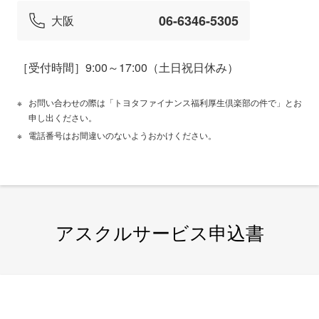
きをお願いいたします。
06-6346-5305
大阪
先に退会をされると追加手続きができない場合がござ
いますのでご注意ください。
［受付時間］9:00～17:00（土日祝日休み）
カード追加手続き
ポイントはご契約単位（明細書単位）で付
お問い合わせの際は「トヨタファイナンス福利厚生倶楽部の件で」とお
与されています。ご契約のカードをすべて
申し出ください。
退会する場合、ポイントは失効いたします
電話番号はお間違いのないようおかけください。
のでご注意ください。ポイントをご利用希
望の場合は以下をご確認ください。
明細書上でキャッシュバックを確認、もしくは商品到
着後、退会のお手続きをお願いいたします。
法人カードのポイントのご案内
アスクルサービス申込書