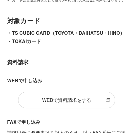
退会届（法人用）
対象カード
PDFダウンロード
・TS CUBIC CARD（TOYOTA・DAIHATSU・HINO）
・TOKAIカード
PDFをご覧いただけない方は、
サイトのご利用環境
をご確認く
ださい。
お手数ですが、封筒はお客様にてご用意ください。
資料請求
WEBで申し込み
手続書のご郵送先
〒460-8790 愛知県名古屋市中区錦2丁目17
WEBで資料請求をする
番21号 NTTデータ伏見ビル別館（名古屋中
郵便局 私書箱184号）
FAXで申し込み
トヨタファイナンス株式会社
請求用紙に必要事項を記入のうえ、以下FAX番号にご送