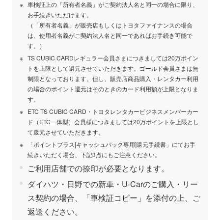
車検証上の「所有者名義」がご契約法人名と同一の場合に限り、
お手続きいただけます。
（「所有者名義」が販売店もしくはトヨタファイナンスの場合
は、使用者名義がご契約法人名と同一であればお手続き可能で
す。）
TS CUBIC CARDレギュラー会員さまにつきましては20万ポイン
トを上限として還元させていただきます。ゴールド会員さまは無
制限となっております。但し、販売店商品購入・レンタカー利用
の場合のポイント還元はそのときのカード利用額が上限となりま
す。
ETC TS CUBIC CARD・トヨタレンタカービジネスメンバーカー
ド（ETC一体型）会員様につきましては20万ポイントを上限とし
て還元させていただきます。
「ポイントプラス[キャッシュバック専用]還元手続書」にてお手
続きいただく場合、下記3点にもご注意ください。
ご利用店舗での捺印が必要となります。
ダイハツ・日野での新車・U-Carのご購入・リー
ス契約の場合、「車検証コピー」を添付の上、ご
返送ください。