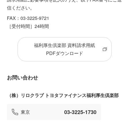
変更／退会デスク
信ください。
FAX：03-3225-9721
［受付時間］24時間
券種の異なるカードを退会ご希望の場合、
券種ごとに退会届のご記入をお願いいたし
福利厚生倶楽部 資料請求用紙
ます。
PDFダウンロード
お手元のカードは、お客さまご自身にて必
ずハサミで断裁のうえ破棄していただきま
お問い合わせ
すようお願いいたします。
ご利用残高がある場合には、弊社所定の請
求に従ってお支払いください。
（株）リロクラブ トヨタファイナンス福利厚生倶楽部
カードの追加と退会のお手続きを同時に検
03-3225-1730
東京
討している場合は、追加カードが到着後、
退会のお手続きをお願いいたします。
カードの追加はビジネスWEBよりお手続