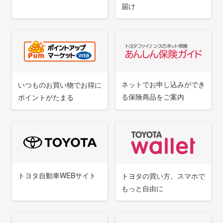
届け
ンペーン」終了のご案内
2026.04.01
カード
JR東海エクスプレス予約サービス「プラスEXカ
ネットでお申し込みができ
いつものお買い物でお得に
ード」の新規発行および再発行の受付終了につ
る保険商品をご案内
ポイントがたまる
いて
2026.03.17
カード
クルマ
トヨタ自動車WEBサイト
トヨタの買い方、スマホで
【お詫び】弊社サービスに繋がりにくい事象に
もっと自由に
ついて（復旧報）