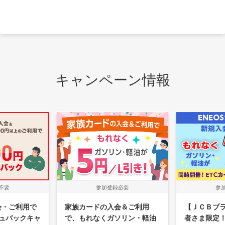
キャンペーン情報
不要
参加登録必要
参
会・ご利用で
家族カードの入会＆ご利用
【ＪＣＢブ
シュバックキャ
で、もれなくガソリン・軽油
者さま限定