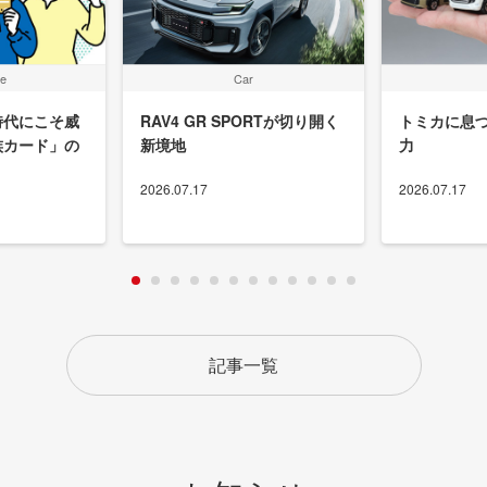
le
Car
時代にこそ威
RAV4 GR SPORTが切り開く
トミカに息
族カード」の
新境地
力
2026.07.17
2026.07.17
記事一覧