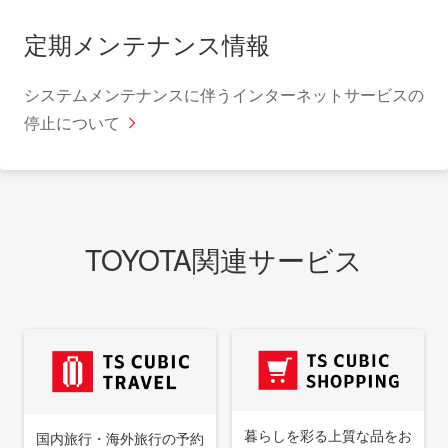
2026.08.05
定期メンテナンス情報
カード
令和8年熊本地震に対する義援金受付について
システムメンテナンスに伴うインターネットサービスの
停止について
2026.04.22
カード
熊本空港そらよかビジターセンターにおける空
TOYOTA関連サービス
港ラウンジサービスの開始ついて
2026.04.01
カード
「TOYOTA Wallet 残高チャージで TS CUBIC
暮らしを彩る上質な品をお
CARD/レクサスカード ポイント2倍(ダブル)キャ
国内旅行・海外旅行の予約