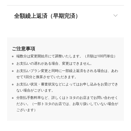
更ができます。
・法人のお客さまは、お支払いプラン変更のお
全額繰上返済（早期完済）
期間を変えずに月々のお支払い金額を抑えるこ
申し込みはできません。
とができます。
・お支払い日の変更はできません
返済金額：1回につき月々のお支払い金額
全額完済で、お支払い総額を減らすことができ
お支払い回数：支払回数を変更することはでき
+30,000円以上
ます。（未経過手数料部分が減額）
ません
ご注意事項
返済方法：月々のお支払い日（毎月2日または
返済金額：当社所定の方法により計算
再計算の分割払手数料率：当初契約時の分割払
端数分は変更開始月にて調整いたします。（月額は100円単位）
17日）の口座振替のみ（振込での受付はでき
手数料率を適用
返済方法：月々のお支払い日（毎月2日または
お支払いの遅れがある場合、変更はできません。
ません）
お支払いプラン変更と同時に一部繰上返済をされる場合は、あわ
17日）の口座振替または指定口座への振込
お支払い金額：当社所定の方法により再計算
一部繰上返済以降のお支払い金額：当社所定の
せて1回分と換算させていただきます。
※２
申込方法
：
申込方法：
お支払い状況・審査状況などによってはお申し込みをお受けでき
方法により再計算
1．MY TS CUBICでお申し込み
1．MY TS CUBICでお申し込み
ない場合がございます。
※２
申込方法
：
2．お電話でお申し込み
分割払手数料率など、詳しくはトヨタのお店までお問い合わせく
2．お電話でお申し込みいただき、「お支払
1．MY TS CUBICでお申し込み
ださい。（一部トヨタのお店では、お取り扱いしていない場合が
プラン変更申込書兼計算書」を当社宛に
受付期間：随時（MY TS CUBICでお申し込み
ございます）
2．お電話でお申し込み
返送
の場合は、繰上返済日の3か月～1か月前 受
受付期間：随時（MY TS CUBICでお申し込み
付）
受付期間：初回支払日経過後、変更希望振替日
の場合は、繰上返済日の3か月～1か月前 受